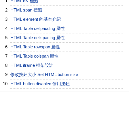
HTML div 標籤
HTML span 標籤
HTML element 的基本介紹
HTML Table cellpadding 屬性
HTML Table cellspacing 屬性
HTML Table rowspan 屬性
HTML Table colspan 屬性
HTML iframe 框架設計
修改按鈕大小 Set HTML button size
HTML button disabled 停用按鈕