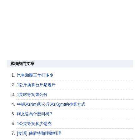
累積熱門文章
汽車胎壓正常打多少
1公斤換算台斤是幾斤
1英吋等於幾公分
牛頓米(Nm)與公斤米(Kgm)的換算方式
柯文哲為什麼叫柯P
1公克等於多少毫克
[食譜] 佛蒙特咖哩雞料理