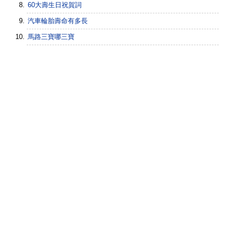
60大壽生日祝賀詞
汽車輪胎壽命有多長
馬路三寶哪三寶