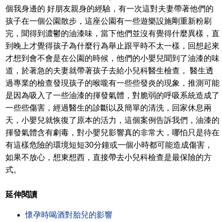
個我身邊的 好朋友親身的經驗，有一次這對夫妻帶著他們的
孩子在一個公園散步，這座公園有一些遊樂設施剛重新粉刷
完，聞得到濃鬱的油漆味，當下他們並沒有覺得什麼異樣，直
到晚上才覺得孩子為什麼行為舉止跟平時不太一樣，回想起來
才想到會不會是在公園的時候，他們的小嬰兒聞到了油漆的味
道，於著急的夫妻就帶著孩子去給小兒科醫生檢查， 醫生透
過專業的檢查發現孩子的喉嚨有一些些發炎的現象，推測可能
是因為吸入了一些油漆的揮發氣體，對脆弱的呼吸系統造成了
一些些傷害，經過醫生的診斷以及簡單的清洗，回家休息兩
天，小嬰兒就恢復了原本的活力，這個案例告訴我們，油漆的
揮發氣體含有劇毒，對小嬰兒影響真的非常大，哪怕只是待在
有這樣危險的環境短短30分鐘或一個小時都可能造成傷害，
如果不放心，想東想西，直接帶去小兒科檢查是最保險的方
式。
延伸閱讀
懷孕時喝酒對胎兒的影響