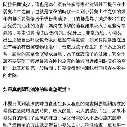
間拉長而減少，這也是為什麼有許多專家都建議甚至提倡在小
嬰兒出生之前，也就是懷孕的時候一直到小嬰兒出生之後的幾
年內都不要裝修房子或粉刷油漆，目的都是為了減少未出生的
胎兒受到油漆的危害，媽媽在懷孕的過程如果吸入了這些有毒
氣體，毒素也會 藉由胎盤傳到胎兒身上，非常危險，小嬰兒
出生之後自己呼吸也會吸到這些有毒氣體，如果長期暴露在這
些有毒的有機揮發物環境中，會造成孩子產生許多行為上的異
常，嚴重的甚至會演變成血癌，為了保護孩子的健康，安全千
萬不要讓孩子輕易暴露在剛粉刷完的油漆附近或剛裝潢好的空
間，就算粉刷完一段時間，只要聞得到油漆味都同樣存在潛在
的危險。
如果真的聞到油漆的味道怎麼辦？
小嬰兒聞到油漆的味道會產生多大程度的傷害與影響關鍵在於
暴露在危險環境的時間、吸入的量、吸入的濃度而定，如果小
嬰兒真的聞到了油漆的味道，做父母親的又不放心該怎麼辦
呢？最簡單的方法就是帶著小嬰兒去小兒科做檢查，這裡舉一