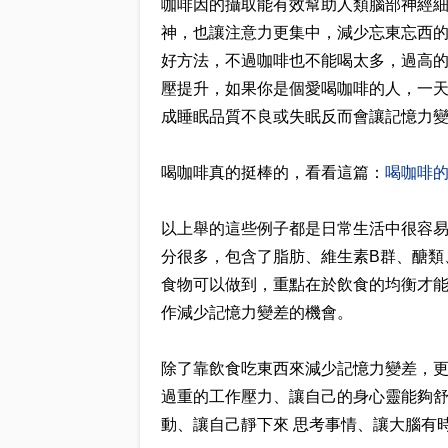
咖啡因的攝取能有效幫助人類腦部神經
神，也讓注意力更集中，減少忘東忘西
好方法，不過咖啡也不能喝太多，過高的
壓提升，如果你是個愛喝咖啡的人，一
成睡眠品質不良或失眠反而會讓記憶力
喝咖啡真的挺棒的，看看這篇：
喝咖啡
以上舉的這些例子都是日常生活中很容
分很多，包含了脂肪、維生素B群、醣類
食物可以做到，重點在於飲食的均衡才能
作減少記憶力變差的機會。
除了靠飲食吃東西來減少記憶力變差，
過重的工作壓力、讓自己的身心靈能夠
動、讓自己靜下來 思考事情、讓大腦有