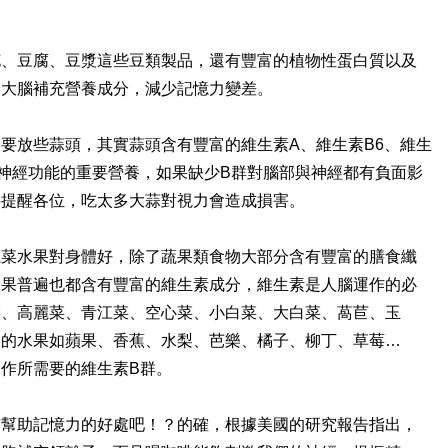
花、豆腐、豆漿這些豆類製品，還有豐富的植物性蛋白質以及
助大腦補充營養成分，減少記憶力變差。
要放些蒜頭，其實蒜頭含有豐富的維生素A、維生素B6、維生
及神經功能的重要營養，如果缺少B群對腦部與神經都有負面影
要提醒各位，吃太多大蒜對視力會造成損害。
蔬菜水果對身體好，除了蔬果類食物大部分含有豐富的膳食纖
水果普遍也都含有豐富的維生素成分，維生素是人腦運作的必
菜、高麗菜、青江菜、空心菜、小白菜、大白菜、萵苣、玉
樣的水果如蘋果、香蕉、水梨、芭樂、橘子、柳丁、草莓…
作所需要的維生素B群。
有幫助記憶力的好處吧！？的確，根據美國的研究報告指出，