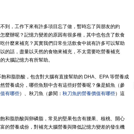
找不到，工作下來有許多項目忘了做，暫時忘了與朋友的約
該怎麼辦呢？記憶力變差的原因有很多種，其中也包含了飲食
該吃什麼來補充？其實我們日常生活飲食中就有許多可以幫助
可以的話，盡量以天然的食物來補充，不太需要吃營養補充
們的大腦記憶力有所幫助。
飽和脂肪酸，包含對大腦有直接幫助的 DHA、EPA 等營養成
天然營養成分，哪些魚類中含有這些好營養呢？像是鯖魚（參
價值有哪些
）、秋刀魚（參閱：
秋刀魚的營養價值有哪些
）這
不飽和脂肪酸與卵磷脂，常見的堅果包含有腰果、核桃、開心
豐富的營養成份，對補充大腦營養與降低記憶力變差的發生機