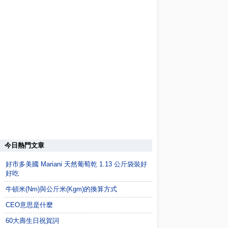
今日熱門文章
好市多美國 Mariani 天然葡萄乾 1.13 公斤袋裝好
好吃
牛頓米(Nm)與公斤米(Kgm)的換算方式
CEO意思是什麼
60大壽生日祝賀詞