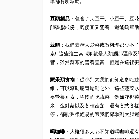
率都有所幫助。
豆類製品
：包含了大豆干、小豆干、豆
卵磷脂成份，既便宜又營養，還能夠幫
蒜頭
：我們臺灣人炒菜或做料理都少不了
素C這些維生素B群 就是人類腦部運作
響，雖然蒜頭的營養豐富，但是在這裡
蔬果類食物
：從小到大我們都知道多吃
維，可以幫助腸胃蠕動之外，這些蔬菜
要營養元素，均衡的吃蔬菜，例如花椰
米、金針菇以及各種菇類，還有各式各
等，都能夠很輕易的讓我們攝取到大腦運
喝咖啡
：大概很多人都不知道喝咖啡還