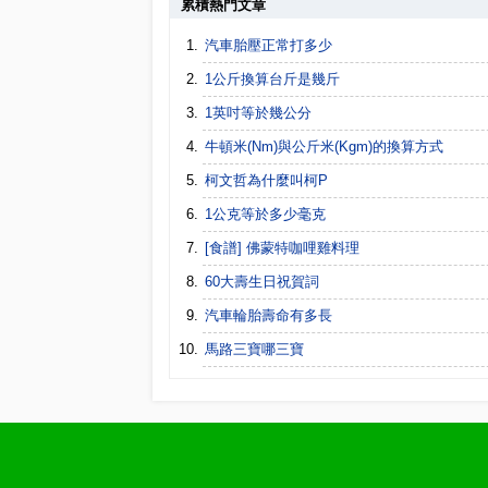
累積熱門文章
汽車胎壓正常打多少
1公斤換算台斤是幾斤
1英吋等於幾公分
牛頓米(Nm)與公斤米(Kgm)的換算方式
柯文哲為什麼叫柯P
1公克等於多少毫克
[食譜] 佛蒙特咖哩雞料理
60大壽生日祝賀詞
汽車輪胎壽命有多長
馬路三寶哪三寶