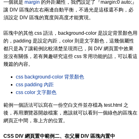
一個就是
margin
的外距屬性，我們設定了『margin:0 auto;』
讓 DIV 區塊的左右兩邊自動平衡，不過光是這樣還不夠，必
須設定 DIV 區塊的寬度與高度才能實現。
區塊中的其他 css 語法，background-color 是設定背景顏色用
的，padding 是設定內距，color 則是文字顏色，這幾個屬性
都只是為了讓範例比較清楚呈現而已，與 DIV 網頁置中效果
並沒有關係，若有興趣研究這些 css 常用功能的話，可以看這
幾篇的內容。
css background-color 背景顏色
css padding 內距
css color 文字顏色
範例一個語法可以寫在一份空白文件並存檔為 test.html 之
後，再用瀏覽器開啟檔案，應該就可以看到一個綠色的區塊在
網頁正中間，靠上方的位置。
CSS DIV 網頁置中範例二、在父層 DIV 區塊內置中